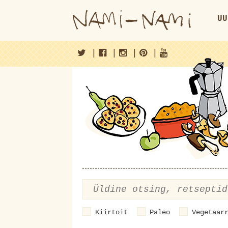
UU
|
|
|
|
Kiirtoit
Paleo
Vegetaar