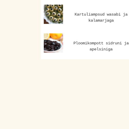
Kartuliampsud wasabi ja
kalamarjaga
Ploomikompott sidruni ja
apelsiniga