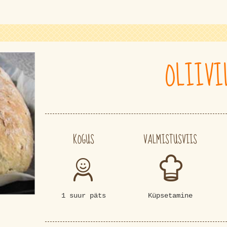
OLIIVI
KOGUS
VALMISTUSVIIS
1 suur päts
Küpsetamine