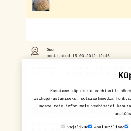
Dee
postitatud 15.03.2012 12:46
Väga maitsev. :) Asendasin 1 dl nisujahu r
Kü
1,5 tl. See leib läheb kindlalt kordamisel
Kasutame küpsiseid veebisaidi nõue
isikupärastamiseks, sotsiaalmeedia funkts
blanco
Jagame teie infot meie veebisaidi kasuta
postitatud 26.11.2025 15:28
analüüs
Pätsi asemel moodustus ahjuplaadi läbimõõd
Vajalikud
Analüütilised
kord proovin veidi suurema jahukoguse abil