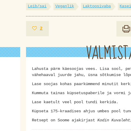
Leib/sai
Veganlik
Laktoosivaba
Kase
2
VALMIST
Lahusta pärm käesoojas vees. Lisa sool, pe
vähehaaval juurde jahu, üsna sõtkumise lõp
Lase soojas kohas paarkümmend minutit kerk
Kummuta tainas küpsetuspaberile ja vormi j
Lase kaetult veel pool tundi kerkida.
Küpseta 175-kraadises ahjus umbes pool tu
Retsept on Soome ajakirjast
Kodin Kuvaleht