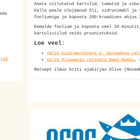
Aseta viilutatud kartulid, tomatid ja sibu
Kalla peale ülejäänud õli, sidrunimahl ja 
eda
fooliumiga ja küpseta 200-kraadises ahjus 
Eemalda foolium ja küpseta veel 10 minutit
kartuliviilud veidi pruunistuksid.
Loe veel:
Valik kuld-merikogre e. doraadoga ret
rit
Valik Hispaania retsepte Nami-Namis
,
Retsept ilmus briti ajakirjas Olive (Nove