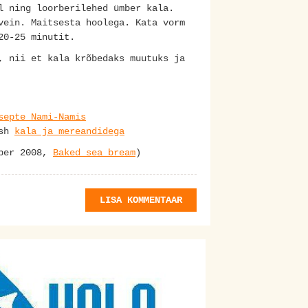
l ning loorberilehed ümber kala.
vein. Maitsesta hoolega. Kata vorm
20-25 minutit.
, nii et kala krõbedaks muutuks ja
septe Nami-Namis
 sh
kala ja mereandidega
mber 2008,
Baked sea bream
)
LISA KOMMENTAAR