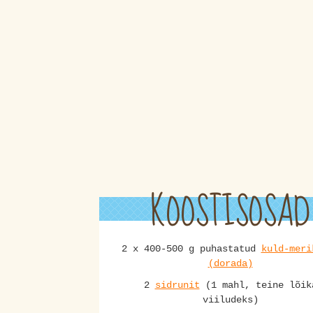
KOOSTISOSAD
2 x 400-500 g puhastatud
kuld-meri
(dorada)
2
sidrunit
(1 mahl, teine lõik
viiludeks)