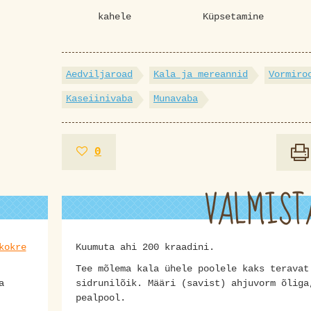
kahele
Küpsetamine
Aedviljaroad
Kala ja mereannid
Vormiro
Kaseiinivaba
Munavaba
0
VALMIST
kokre
Kuumuta ahi 200 kraadini.
Tee mõlema kala ühele poolele kaks teravat
a
sidrunilõik. Määri (savist) ahjuvorm õliga
pealpool.