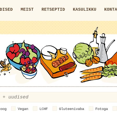
DISED
MEIST
RETSEPTID
KASULIKKU
KONT
roog
Vegan
LCHF
Gluteenivaba
Fotoga