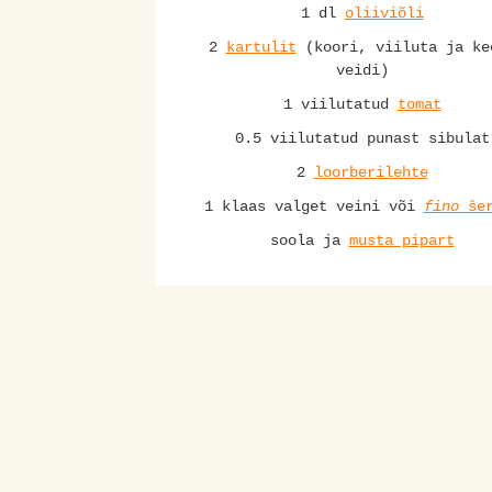
1 dl
oliiviõli
2
kartulit
(koori, viiluta ja ke
veidi)
1 viilutatud
tomat
0.5 viilutatud punast sibulat
2
loorberilehte
1 klaas valget veini või
fino
šer
soola ja
musta pipart