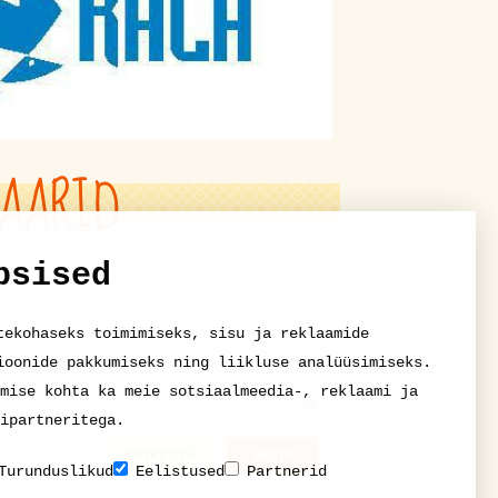
AARID
psised
tekohaseks toimimiseks, sisu ja reklaamide
ioonide pakkumiseks ning liikluse analüüsimiseks.
mise kohta ka meie sotsiaalmeedia-, reklaami ja
ipartneritega.
KATKESTA
VASTA
Turunduslikud
Eelistused
Partnerid