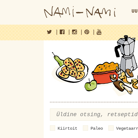
UU
|
|
|
|
Kiirtoit
Paleo
Vegetaar