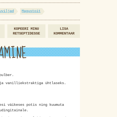
uviljad
Magustoit
KOPEERI MINU
LISA
RETSEPTIDESSE
KOMMENTAAR
AMINE
pulber.
ja vanilliekstraktiga ühtlaseks.
esi väikeses potis ning kuumuta
udingitainale.