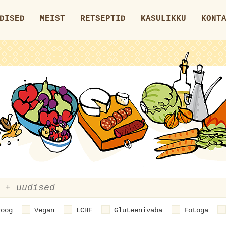
DISED
MEIST
RETSEPTID
KASULIKKU
KONT
roog
Vegan
LCHF
Gluteenivaba
Fotoga