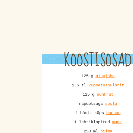
KOOSTISOSAD
125 g
nisujahu
1,5 tl
küpsetuspulbrit
125 g
suhkrut
näpuotsaga
soola
1 hästi küps
banaan
1 lahtiklopitud
muna
250 ml
piima