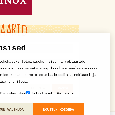
AARID
psised
tekohaseks toimimiseks, sisu ja reklaamide
ioonide pakkumiseks ning liikluse analüüsimiseks.
mise kohta ka meie sotsiaalmeedia-, reklaami ja
ipartneritega.
KATKESTA
VASTA
Turunduslikud
Eelistused
Partnerid
TUN VALIKUGA
NÕUSTUN KÕIGEDA