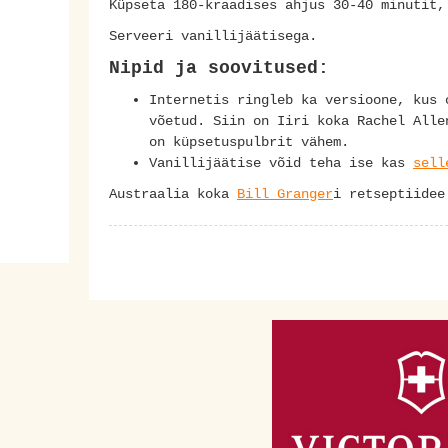
Küpseta 180-kraadises ahjus 30-40 minutit,
Serveeri vanillijäätisega.
Nipid ja soovitused:
Internetis ringleb ka versioone, kus 
võetud. Siin on Iiri koka Rachel Alle
on küpsetuspulbrit vähem.
Vanillijäätise võid teha ise kas
sell
Austraalia koka
Bill Granger
i retseptiidee