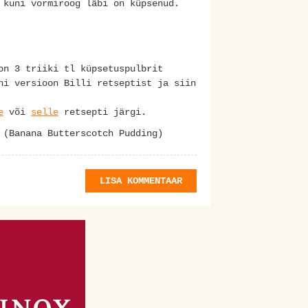
 kuni vormiroog läbi on küpsenud.
on 3 triiki tl küpsetuspulbrit
ni versioon Billi retseptist ja siin
e
või
selle
retsepti järgi.
 (Banana Butterscotch Pudding)
LISA KOMMENTAAR