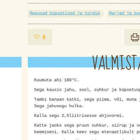
Magusad küpsetised ja tordid
Marjad ja pu
0
VALMIST
Kuumuta ahi 180°C.
Sega kausis jahu, sool, suhkur ja küpsetus
Tambi banaan katki, sega piima, või, muna 
Sega jahusegu hulka.
Kalla segu 2,5liitrisesse ahjuvormi.
Katte jaoks sega pruun suhkur, siirup ja v
keemiseni. Kalla keev segu etevaatlikult p