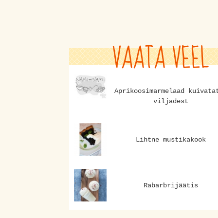
VAATA VEEL
Aprikoosimarmelaad kuivata
viljadest
Lihtne mustikakook
Rabarbrijäätis