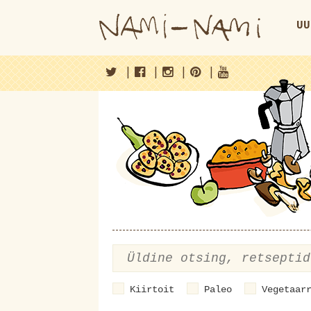
UU
|
|
|
|
Kiirtoit
Paleo
Vegetaar