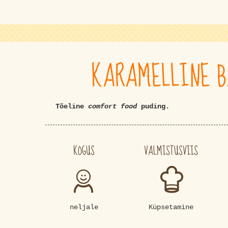
KARAMELLINE 
Tõeline
comfort food
puding.
KOGUS
VALMISTUSVIIS
neljale
Küpsetamine