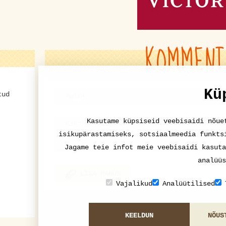
KOMMENT
Kü
tud
Kasutame küpsiseid veebisaidi nõue
isikupärastamiseks, sotsiaalmeedia funkts
Jagame teie infot meie veebisaidi kasuta
analüüs
LISA MANUS
Vajalikud
Analüütilised
KEELDUN
NÕUS