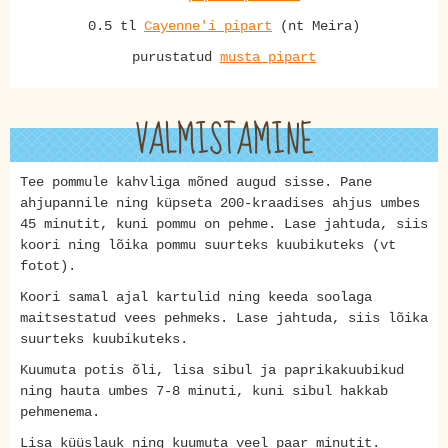
0.5 tl
Cayenne'i pipart
(nt Meira)
purustatud
musta pipart
VALMISTAMINE
Tee pommule kahvliga mõned augud sisse. Pane
ahjupannile ning küpseta 200-kraadises ahjus umbes
45 minutit, kuni pommu on pehme. Lase jahtuda, siis
koori ning lõika pommu suurteks kuubikuteks (vt
fotot).
Koori samal ajal kartulid ning keeda soolaga
maitsestatud vees pehmeks. Lase jahtuda, siis lõika
suurteks kuubikuteks.
Kuumuta potis õli, lisa sibul ja paprikakuubikud
ning hauta umbes 7-8 minuti, kuni sibul hakkab
pehmenema.
Lisa küüslauk ning kuumuta veel paar minutit.