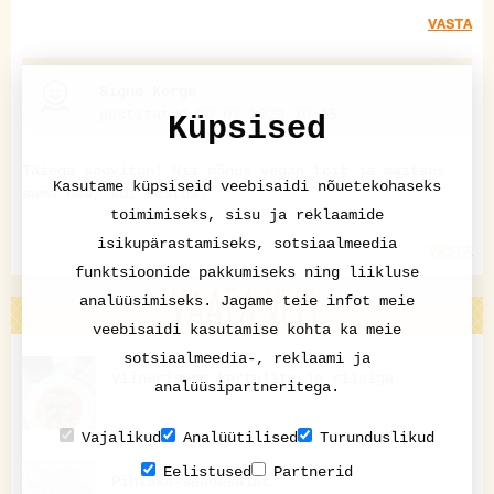
VASTA
Signe Kerge
postitatud 30.03.2020 10:15
Küpsised
Täiega soovitan! Nii mõnus vegan toit ja maitses
Kasutame küpsiseid veebisaidi nõuetekohaseks
sama hea, kui restos!
toimimiseks, sisu ja reklaamide
isikupärastamiseks, sotsiaalmeedia
VASTA
funktsioonide pakkumiseks ning liikluse
VAATA VEEL
analüüsimiseks. Jagame teie infot meie
veebisaidi kasutamise kohta ka meie
sotsiaalmeedia-, reklaami ja
Viinerisupp kartulite ja riisiga
analüüsipartneritega.
Vajalikud
Analüütilised
Turunduslikud
Eelistused
Partnerid
Pihlaka-seenesalat