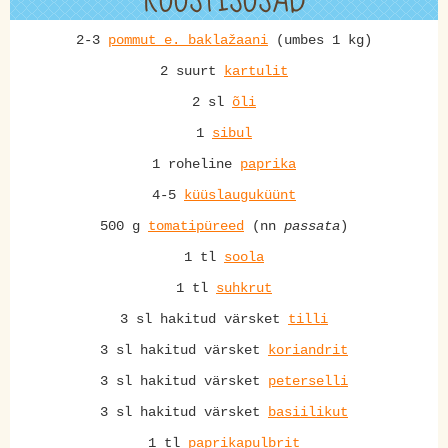
2-3
pommut e. baklažaani
(umbes 1 kg)
2 suurt
kartulit
2 sl
õli
1
sibul
1 roheline
paprika
4-5
küüslauguküünt
500 g
tomatipüreed
(nn
passata
)
1 tl
soola
1 tl
suhkrut
3 sl hakitud värsket
tilli
3 sl hakitud värsket
koriandrit
3 sl hakitud värsket
peterselli
3 sl hakitud värsket
basiilikut
1 tl
paprikapulbrit