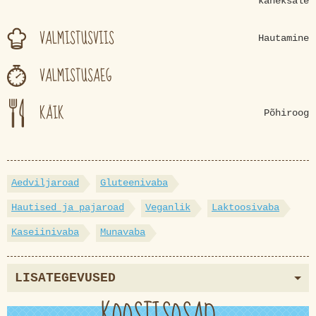
kaheksale
VALMISTUSVIIS
Hautamine
VALMISTUSAEG
KÄIK
Põhiroog
Aedviljaroad
Gluteenivaba
Hautised ja pajaroad
Veganlik
Laktoosivaba
Kaseiinivaba
Munavaba
LISATEGEVUSED
KOOSTISOSAD