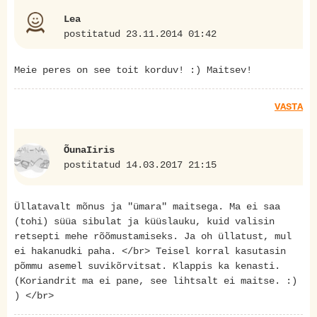
Lea
postitatud 23.11.2014 01:42
Meie peres on see toit korduv! :) Maitsev!
VASTA
ÕunaIiris
postitatud 14.03.2017 21:15
Üllatavalt mõnus ja "ümara" maitsega. Ma ei saa
(tohi) süüa sibulat ja küüslauku, kuid valisin
retsepti mehe rõõmustamiseks. Ja oh üllatust, mul
ei hakanudki paha. </br> Teisel korral kasutasin
põmmu asemel suvikõrvitsat. Klappis ka kenasti.
(Koriandrit ma ei pane, see lihtsalt ei maitse. :)
) </br>