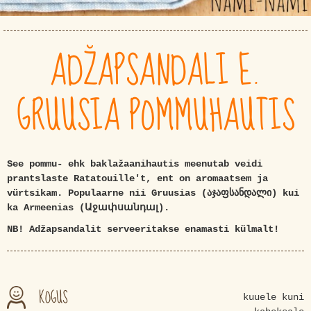
ADŽAPSANDALI E.
GRUUSIA POMMUHAUTIS
See pommu- ehk baklažaanihautis meenutab veidi
prantslaste Ratatouille't, ent on aromaatsem ja
vürtsikam. Populaarne nii Gruusias (აჯაფსანდალი) kui
ka Armeenias (Աջափսանդալ).
NB! Adžapsandalit serveeritakse enamasti külmalt!
KOGUS
kuuele kuni