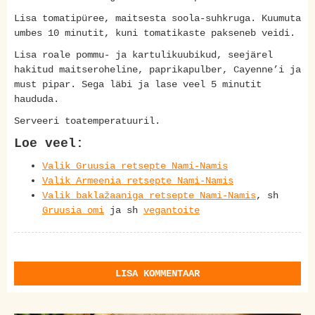
Lisa tomatipüree, maitsesta soola-suhkruga. Kuumuta
umbes 10 minutit, kuni tomatikaste pakseneb veidi.
Lisa roale pommu- ja kartulikuubikud, seejärel
hakitud maitseroheline, paprikapulber, Cayenne’i ja
must pipar. Sega läbi ja lase veel 5 minutit
haududa.
Serveeri toatemperatuuril.
Loe veel:
Valik Gruusia retsepte Nami-Namis
Valik Armeenia retsepte Nami-Namis
Valik baklažaaniga retsepte Nami-Namis
, sh
Gruusia omi
ja sh
vegantoite
LISA KOMMENTAAR