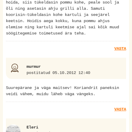
hoida, siis tükeldasin pommu kohe, peale sool ja
õli ning asetasin ahju grilli alla. Samuti
koorisin-tükeldasin kohe kartuli ja seejärel
keetsin. Hoidis aega kokku, kuna pommu ahjus
olemise ning kartuli keetmise ajal sai kõik muud
söögitegemise toimetused ära teha.
VASTA
murmur
postitatud 05.10.2012 12:40
Suurepärane ja väga maitsev! Koriandrit paneksin
veidi vähem, muidu läheb väga vängeks.
VASTA
Eleri