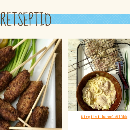
RETSEPTID
Kirgiisi kanašašlõkk