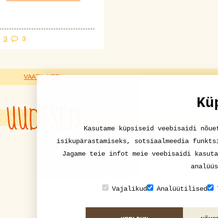
3
3
VAATA VEEL
Kü
UUDISED
Kasutame küpsiseid veebisaidi nõue
isikupärastamiseks, sotsiaalmeedia funkts
Jagame teie infot meie veebisaidi kasuta
analüüs
Vajalikud
Analüütilised