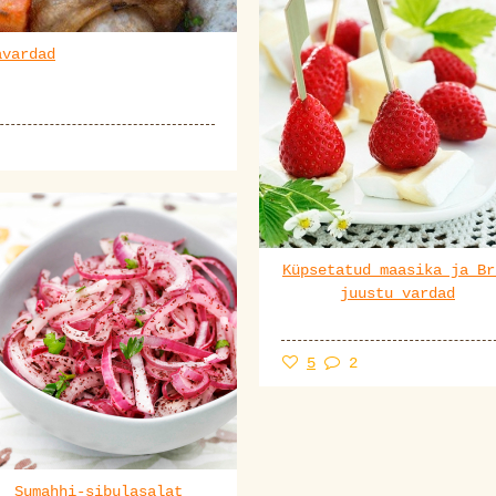
avardad
Küpsetatud maasika ja Br
juustu vardad
5
2
Sumahhi-sibulasalat