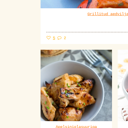
Grillitud aedvilj
5
2
Apelsiniglasuuriga