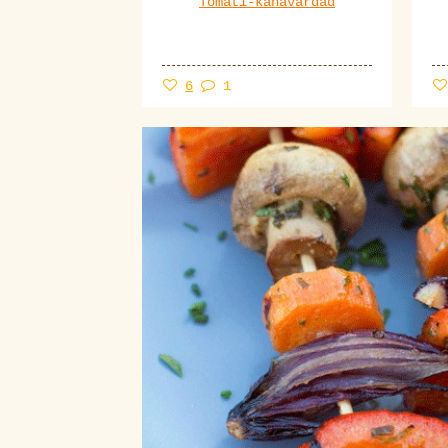
Tomati-kanavardad
6
1