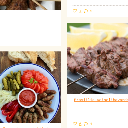
7
2
Brasiilia veiselihavard
6
1