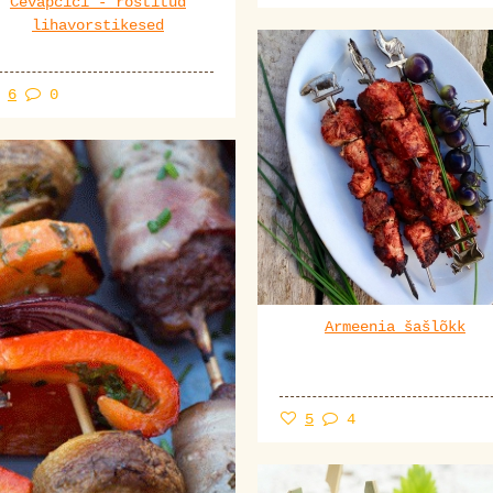
Cevapcici - röstitud
lihavorstikesed
6
0
Armeenia šašlõkk
5
4