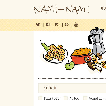
UU
|
|
|
|
Kiirtoit
Paleo
Vegetaar