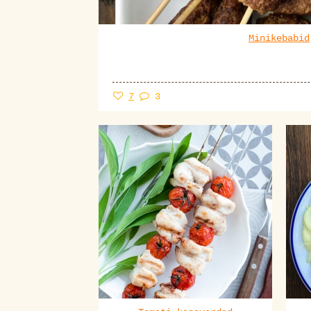
Minikebabid
7
3