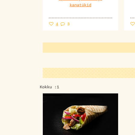
kanatükid
4
3
Kokku :1