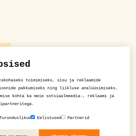
psised
tekohaseks toimimiseks, sisu ja reklaamide
ioonide pakkumiseks ning liikluse analüüsimiseks.
mise kohta ka meie sotsiaalmeedia-, reklaami ja
ipartneritega.
Turunduslikud
Eelistused
Partnerid