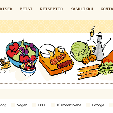
DISED
MEIST
RETSEPTID
KASULIKKU
KONT
roog
Vegan
LCHF
Gluteenivaba
Fotoga