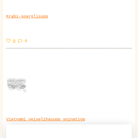
Krabi-sparglisupp
0
0
Vietnami veiselihasupp spinatiga