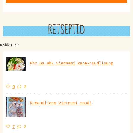
RETSEPTID
Kokku :7
Pho Ga ehk Vietnami kana-nuudlisupp
9
3
Kanapuljong Vietnami moodi
7
2