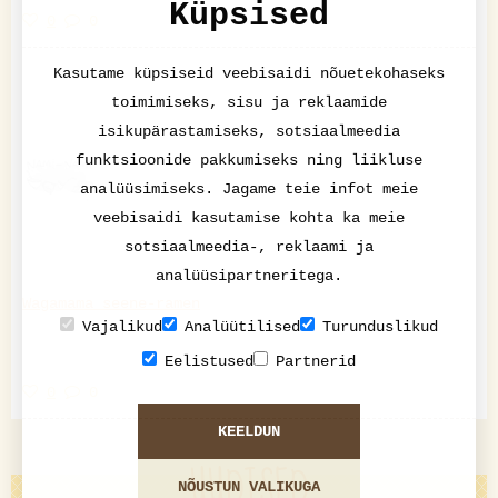
Küpsised
0
0
Kasutame küpsiseid veebisaidi nõuetekohaseks
toimimiseks, sisu ja reklaamide
isikupärastamiseks, sotsiaalmeedia
funktsioonide pakkumiseks ning liikluse
analüüsimiseks. Jagame teie infot meie
veebisaidi kasutamise kohta ka meie
sotsiaalmeedia-, reklaami ja
analüüsipartneritega.
Wagamama seene-ramen
Vajalikud
Analüütilised
Turunduslikud
Eelistused
Partnerid
0
0
KEELDUN
UUDISED
NÕUSTUN VALIKUGA