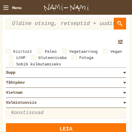
Menu
Kiirtoit
Paleo
Vegetaarroog
Vegan
LCHF
Gluteenivaba
Fotoga
Sobib külmutamiseks
Supp
Tähtpäev
Vietnam
Valmistusviis
LEIA