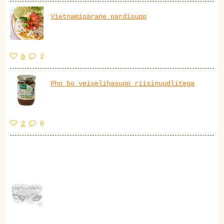
Vietnamipärane pardisupp
6
2
Pho bo veiselihasupp riisinuudlitega
2
0