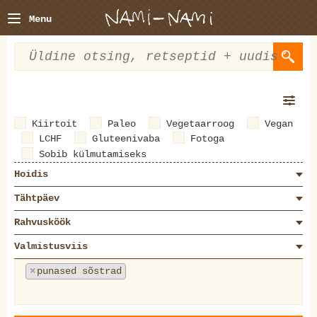
Menu
Kiirtoit
Paleo
Vegetaarroog
Vegan
LCHF
Gluteenivaba
Fotoga
Sobib külmutamiseks
Hoidis
Tähtpäev
Rahvusköök
Valmistusviis
×
punased sõstrad