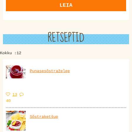
LEIA
RETSEPTID
Kokku :12
Punasesõstraželee
13
40
Sõstraketšup