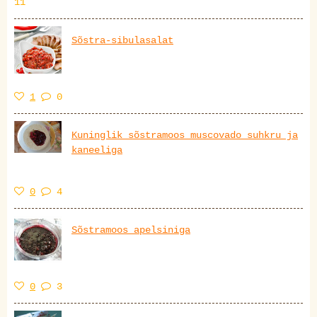
11
Sõstra-sibulasalat
1
0
Kuninglik sõstramoos muscovado suhkru ja
kaneeliga
0
4
Sõstramoos apelsiniga
0
3