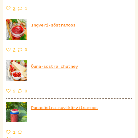
2
1
Ingveri-sõstramoos
2
0
Õuna-sõstra chutney
2
0
Punasõstra-suvikõrvitsamoos
1