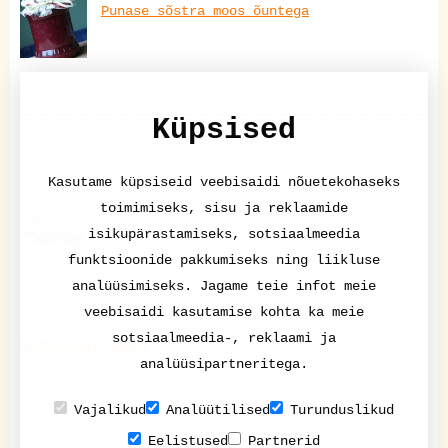
Punase sõstra moos õuntega
0
3
Küpsised
Kasutame küpsiseid veebisaidi nõuetekohaseks
toimimiseks, sisu ja reklaamide
isikupärastamiseks, sotsiaalmeedia
funktsioonide pakkumiseks ning liikluse
analüüsimiseks. Jagame teie infot meie
veebisaidi kasutamise kohta ka meie
sotsiaalmeedia-, reklaami ja
Sõstra-kirsimahl
analüüsipartneritega.
Vajalikud
Analüütilised
Turunduslikud
0
0
Eelistused
Partnerid