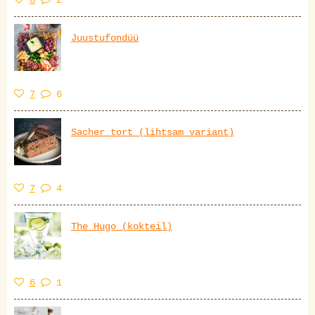
Juustufondüü
7
6
Sacher tort (lihtsam variant)
7
4
The Hugo (kokteil)
6
1