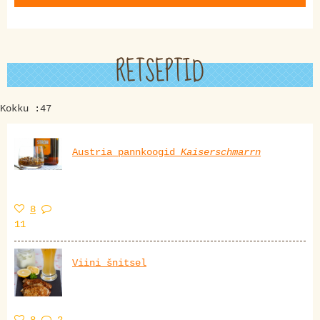
RETSEPTID
Kokku :47
Austria pannkoogid
Kaiserschmarrn
8
11
Viini šnitsel
8
2