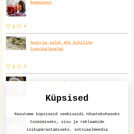
Rummipott
6
8
Austria salat ehk kihiline
tuunikalasalat
6
5
Kesk-Euroopa klimbikesed
Küpsised
6
2
Kasutame küpsiseid veebisaidi nõuetekohaseks
toimimiseks, sisu ja reklaamide
Kouglhof
isikupärastamiseks, sotsiaalmeedia