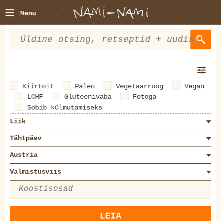
Menu
Kiirtoit
Paleo
Vegetaarroog
Vegan
LCHF
Gluteenivaba
Fotoga
Sobib külmutamiseks
Liik
Tähtpäev
Austria
Valmistusviis
LEIA