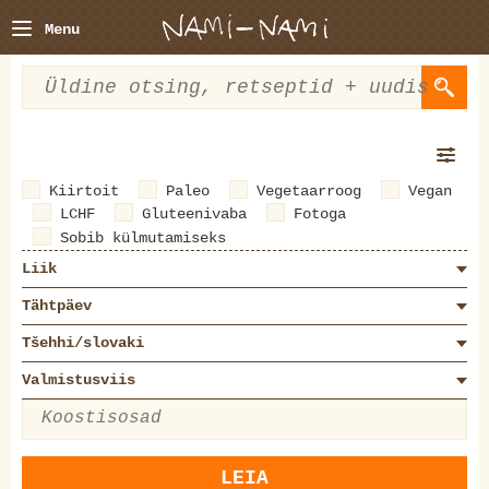
Menu
Kiirtoit
Paleo
Vegetaarroog
Vegan
LCHF
Gluteenivaba
Fotoga
Sobib külmutamiseks
Liik
Tähtpäev
Tšehhi/slovaki
Valmistusviis
LEIA