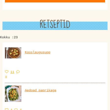
RETSEPTID
Kokku :23
Küüslaugusupp
11
3
Aedoad paprikaga
4
4