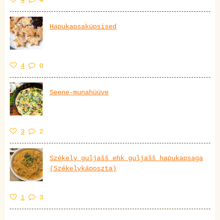
Hapukapsaküpsised
4
0
Seene-munahüüve
3
2
Székely guljašš ehk guljašš hapukapsaga
(Székelykáposzta)
1
3