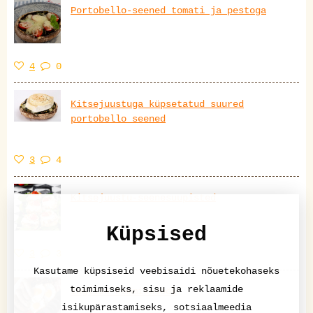
Portobello-seened tomati ja pestoga
4
0
Kitsejuustuga küpsetatud suured
portobello seened
3
4
Kitsejuustu-seenesuupisted
Küpsised
3
3
Kasutame küpsiseid veebisaidi nõuetekohaseks
toimimiseks, sisu ja reklaamide
Inglise hommikusöök
isikupärastamiseks, sotsiaalmeedia