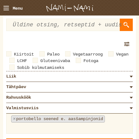
Menu
Kiirtoit
Paleo
Vegetaarroog
Vegan
LCHF
Gluteenivaba
Fotoga
Sobib külmutamiseks
Liik
Tähtpäev
Rahvusköök
Valmistusviis
×
portobello seened e. aasšampinjonid