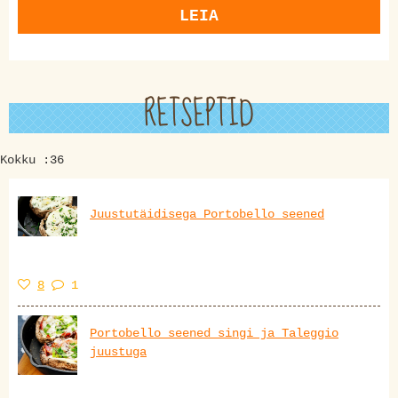
LEIA
RETSEPTID
Kokku :36
Juustutäidisega Portobello seened
8
1
Portobello seened singi ja Taleggio
juustuga