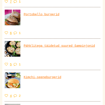
7
1
Portobello burgerid
6
1
Pähklitega täidetud suured šampinjonid
5
1
Kimchi-seeneburgerid
4
2