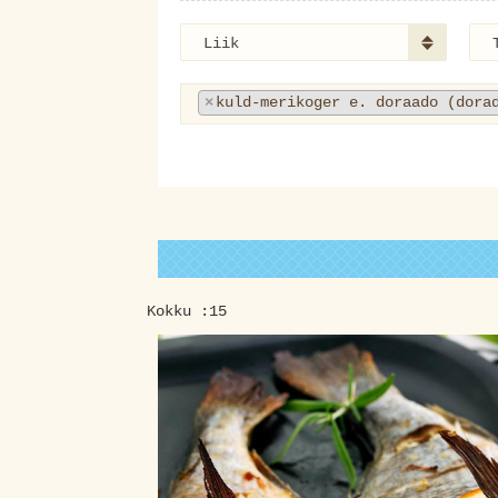
Liik
×
kuld-merikoger e. doraado (dora
Kokku :15