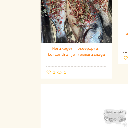
Merikoger roseepipra,
koriandri ja rosmariiniga
1
1