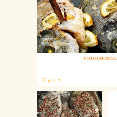
Grillitud terve
4
1