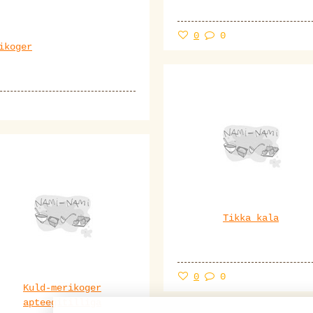
0
0
ikoger
Tikka kala
0
0
Kuld-merikoger
apteegitilliga