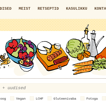
DISED
MEIST
RETSEPTID
KASULIKKU
KONT
roog
Vegan
LCHF
Gluteenivaba
Fotoga