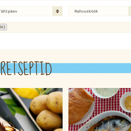
Tähtpäev
Rahvusköök
da)
RETSEPTID