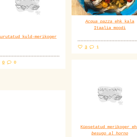
Acqua pazza
ehk kala
Itaalia moodi
Aurutatud kuld-merikoger
3
1
0
0
Küpsetatud merikoger eh
besugo al horno