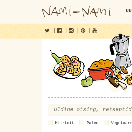
UU
|
|
|
|
Kiirtoit
Paleo
Vegetaar