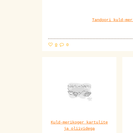
Tandoori kuld-mer
0
0
Kuld-merikoger kartulite
ja oliividega