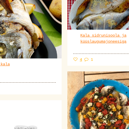
Kala sidrunisoola ja
küüslaugumajoneesiga
4
1
 kala