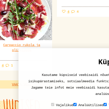
4
4
Carpaccio rukola ja
oliividega
Kü
4
1
Kasutame küpsiseid veebisaidi nõue
isikupärastamiseks, sotsiaalmeedia funkts
VAATA VEEL
Jagame teie infot meie veebisaidi kasuta
analüüs
UUDISED
Vajalikud
Analüütilised