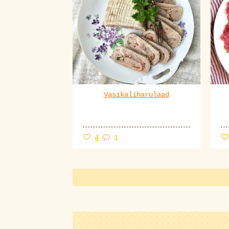
Vasikaliharulaad
4
1