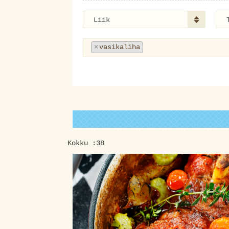
Liik
×
vasikaliha
Kokku :38