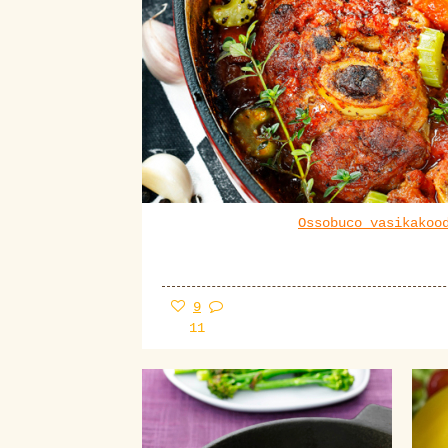
Ossobuco vasikakoo
9
11