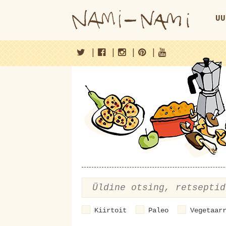
UU
|
|
|
|
Kiirtoit
Paleo
Vegetaar