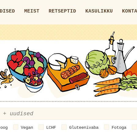
DISED
MEIST
RETSEPTID
KASULIKKU
KONT
roog
Vegan
LCHF
Gluteenivaba
Fotoga