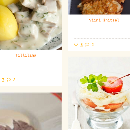
Viini šnitsel
8
2
Tilliliha
7
2