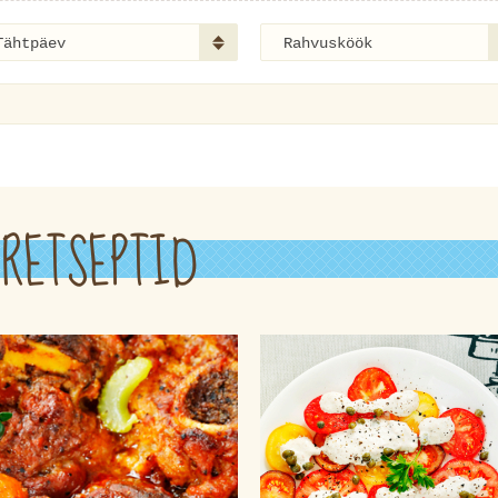
Tähtpäev
Rahvusköök
RETSEPTID