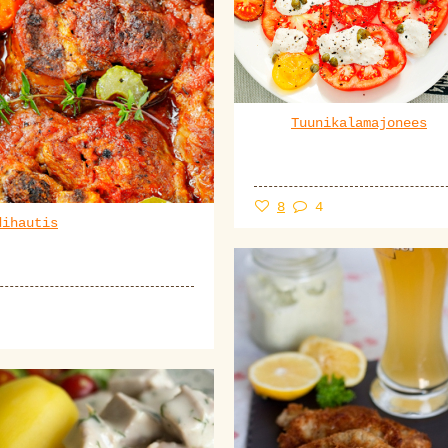
Tuunikalamajonees
8
4
dihautis