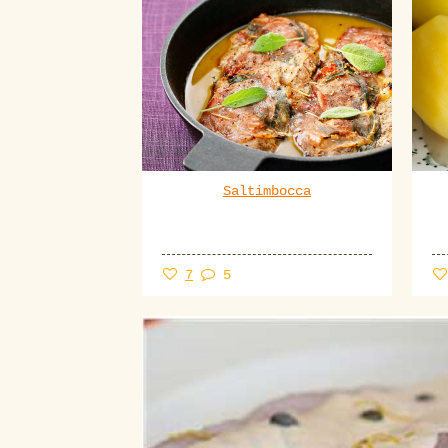
Saltimbocca
7
5