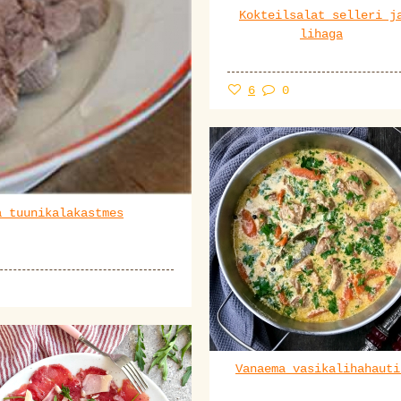
Kokteilsalat selleri j
lihaga
6
0
a tuunikalakastmes
Vanaema vasikalihahauti