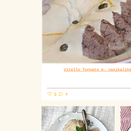
Vitello Tonnato e. vasikalih
5
4