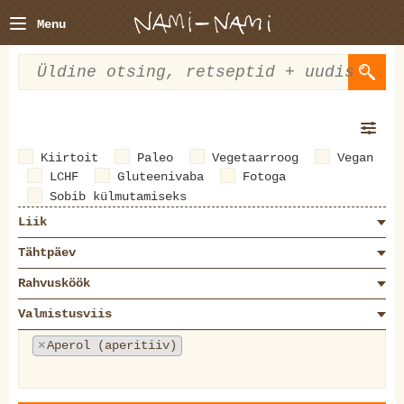
Menu
Kiirtoit
Paleo
Vegetaarroog
Vegan
LCHF
Gluteenivaba
Fotoga
Sobib külmutamiseks
Liik
Tähtpäev
Rahvusköök
Valmistusviis
×
Aperol (aperitiiv)