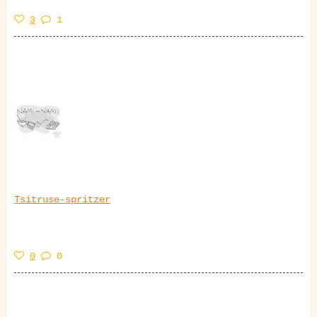
3
1
Tsitruse-spritzer
0
0