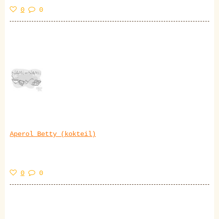
0
0
Aperol Betty (kokteil)
0
0