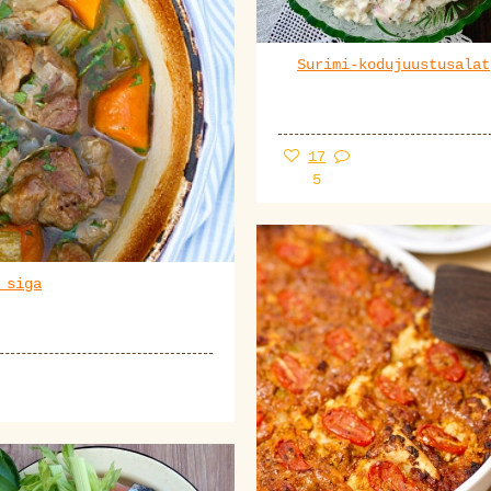
Surimi-kodujuustusalat
17
5
 siga