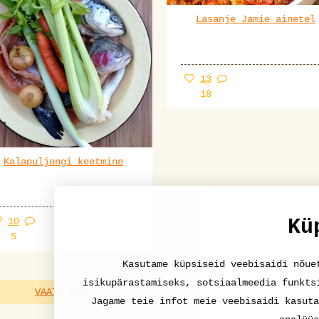
Lasanje Jamie ainetel
13
18
Kalapuljongi keetmine
Kü
10
5
Kasutame küpsiseid veebisaidi nõue
isikupärastamiseks, sotsiaalmeedia funkts
VAATA VEEL
Jagame teie infot meie veebisaidi kasuta