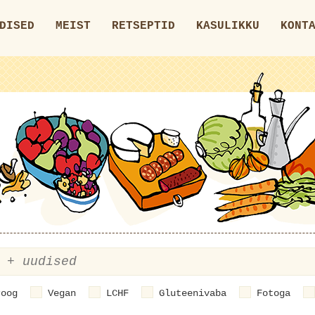
DISED
MEIST
RETSEPTID
KASULIKKU
KONT
roog
Vegan
LCHF
Gluteenivaba
Fotoga