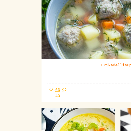
Frikadellisu
63
40