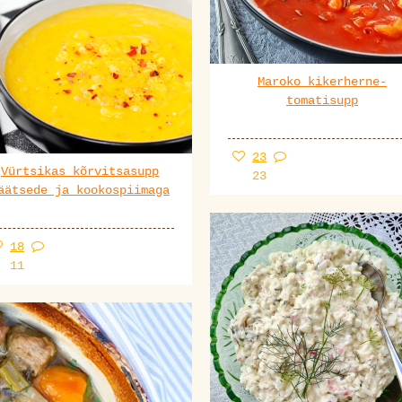
Maroko kikerherne-
tomatisupp
23
Vürtsikas kõrvitsasupp
23
äätsede ja kookospiimaga
18
11