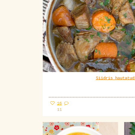
Siidris hautatud
16
11