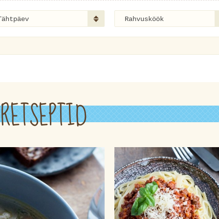
Tähtpäev
Rahvusköök
RETSEPTID