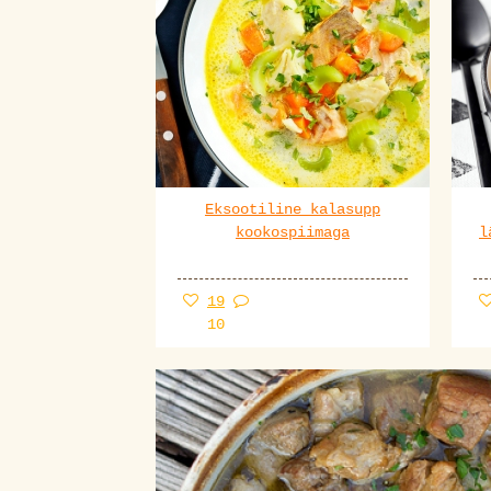
Eksootiline kalasupp
kookospiimaga
l
19
10