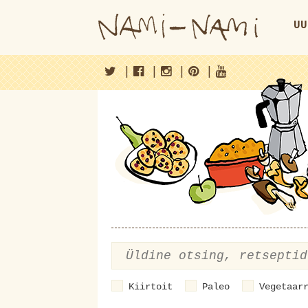
UU
|
|
|
|
Kiirtoit
Paleo
Vegetaar