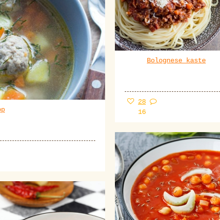
Bolognese kaste
28
pp
16