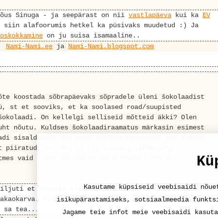
nõus Sinuga - ja seepärast on nii
vastlapäeva
kui ka
EV
 siin alafoorumis hetkel ka püsivaks muudetud :) Ja
oskokkamine
on ju suisa isamaaline..
Nami-Nami.ee
ja
Nami-Nami.blogspot.com
õte koostada sõbrapäevaks sõpradele üleni šokolaadist
ü, st et sooviks, et ka soolased road/suupisted
šokolaadi. On kellelgi selliseid mõtteid äkki? Olen
uht nõutu. Kuldses šokolaadiraamatus märkasin esimest
adi sisaldavaid soolaste toitude retsepte, aga sealne
t piiratud, st mõte ei ole pakkuda lihapraadi
Kü
tmes vaid pigem soolaseid näkse/ampse. Nõu eest
Kasutame küpsiseid veebisaidi nõue
iljuti et Stockis oli šokolaadiga maitsestatud pasta
akaokarva. Vist küll pigem magusa pastaroa tegemiseks
isikupärastamiseks, sotsiaalmeedia funkts
 sa tea...
Jagame teie infot meie veebisaidi kasuta