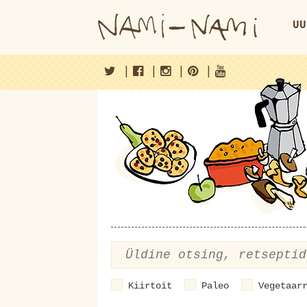
UU
|
|
|
|
Kiirtoit
Paleo
Vegetaar