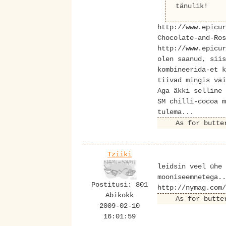
tänulik!
http://www.epicur
Chocolate-and-Ros
http://www.epicur
olen saanud, siis
kombineerida-et k
tiivad mingis väi
Aga äkki selline 
SM chilli-cocoa m
tulema...
As for butte
Tziiki
leidsin veel ühe 
mooniseemnetega..
Postitusi: 801
http://nymag.com/
Abikokk
As for butte
2009-02-10
16:01:59