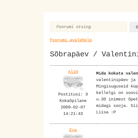
Foorumi avalehele
Sõbrapäev / Valentin
Al10
Mida kokata valen
valentinipäev ja 
Mingisuguseid küp
kellelgi on soovi
Postitusi: 3
u.30 inimest õpet
Kokaõpilane
midagi sooja. Sii
2009-02-07
Liisa :P
14:21:43
Eva