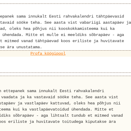
epanek sama innukalt Eesti rahvakalendri tähtpäevasid
tavaid sööke teha. See aasta vist vabariigi aastapäev ja
ad, oleks hea põhjus nii kooskokkamisteema kui ka
 ühendada. Mitte et mulle ei meeldiks sõbrapäev - aga
t mitmed vanad tähtpäevad koos eriliste ja huvitavate
se ära unustatama.
Profa köögipool
n ettepanek sama innukalt Eesti rahvakalendri
 vaadata ja ka vastavaid sööke teha. See aasta vist
stapäev ja vastlapäev kattuvad, oleks hea põhjus nii
teema kui ka vastlapäevatoidud ühendada. Mitte et
ldiks sõbrapäev - aga lihtsalt tundub et mitmed vanad
oos eriliste ja huvitavate toitudega kiputakse ära