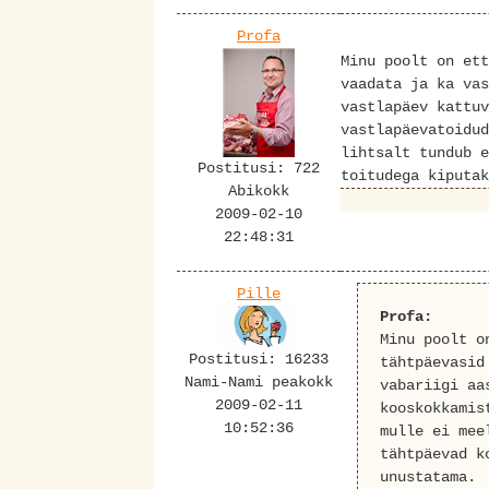
Profa
Minu poolt on ett
vaadata ja ka vas
vastlapäev kattuv
vastlapäevatoidud
lihtsalt tundub e
Postitusi: 722
toitudega kiputak
Abikokk
2009-02-10
22:48:31
Pille
Profa:
Minu poolt o
Postitusi: 16233
tähtpäevasid
Nami-Nami peakokk
vabariigi aa
2009-02-11
kooskokkamis
10:52:36
mulle ei mee
tähtpäevad k
unustatama.