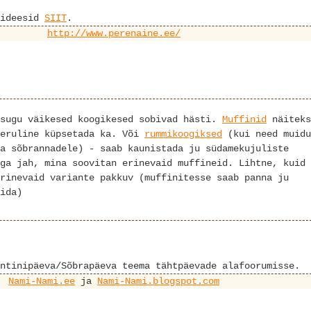
 ideesid
SIIT
.
http://www.perenaine.ee/
ksugu väikesed koogikesed sobivad hästi.
Muffinid
näiteks
eeruline küpsetada ka. Või
rummikoogiksed
(kui need muidu
a sõbrannadele) - saab kaunistada ju südamekujuliste
ga jah, mina soovitan erinevaid muffineid. Lihtne, kuid
rinevaid variante pakkuv (muffinitesse saab panna ju
ida)
ntinipäeva/Sõbrapäeva teema tähtpäevade alafoorumisse.
Nami-Nami.ee
ja
Nami-Nami.blogspot.com