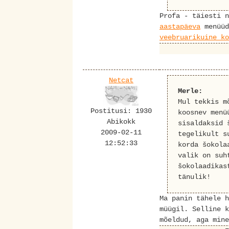
Profa - täiesti 
aastapäeva
menüüd
veebruarikuine ko
Netcat
Merle:
Mul tekkis m
Postitusi: 1930
koosnev menü
Abikokk
sisaldaksid 
2009-02-11
tegelikult s
12:52:33
korda šokola
valik on suh
šokolaadikas
tänulik!
Ma panin tähele h
müügil. Selline k
mõeldud, aga mine