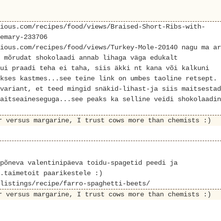
ious.com/recipes/food/views/Braised-Short-Ribs-with-
emary-233706
ious.com/recipes/food/views/Turkey-Mole-20140 nagu ma ar
 mõrudat shokolaadi annab lihaga väga edukalt
ui praadi teha ei taha, siis äkki nt kana või kalkuni
kses kastmes...see teine link on umbes taoline retsept.
variant, et teed mingid snäkid-lihast-ja siis maitsestad
aitseaineseguga...see peaks ka selline veidi shokolaadin
r versus margarine, I trust cows more than chemists :)
põneva valentinipäeva toidu-spagetid peedi ja
.taimetoit paarikestele :)
listings/recipe/farro-spaghetti-beets/
r versus margarine, I trust cows more than chemists :)