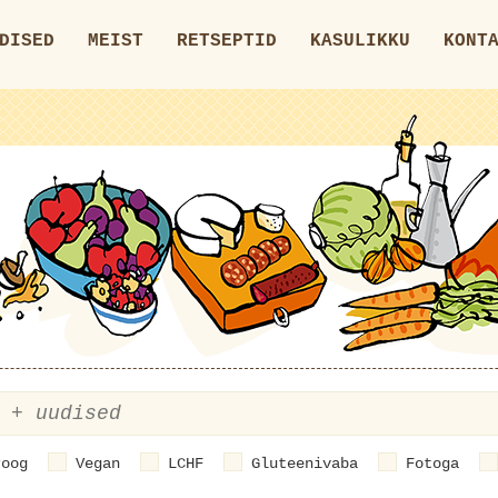
DISED
MEIST
RETSEPTID
KASULIKKU
KONT
roog
Vegan
LCHF
Gluteenivaba
Fotoga