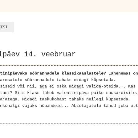
ipäev 14. veebruar
tinipäevaks sõbrannadele klassikaaslastele?
Lähenemas on
armsatele sõbrannadele tahaks midagi küpsetada.
siseid või nii, aga ei oska midagi valida-otsida... Kas
tusi? Siis klass läheb valentinipäva paiku suusareisile.
ajatega. Midagi taskukohast tahaks neilegi küpsetada,
nkohalgi vajaks nõuandeid... Abistajatele tänud juba ett