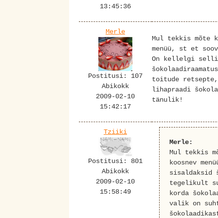
13:45:36
Merle
Mul tekkis mõte k
menüü, st et soov
On kellelgi selli
šokolaadiraamatus
Postitusi: 107
toitude retsepte,
Abikokk
lihapraadi šokola
2009-02-10
tänulik!
15:42:17
Tziiki
Merle:
Mul tekkis m
Postitusi: 801
koosnev menü
Abikokk
sisaldaksid 
2009-02-10
tegelikult s
15:58:49
korda šokola
valik on suh
šokolaadikas