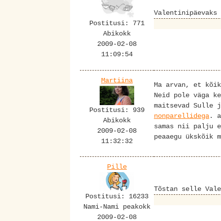
Valentinipäevaks
Postitusi: 771
Abikokk
2009-02-08
11:09:54
Martiina
Ma arvan, et kõi
Neid pole väga k
maitsevad Sulle j
Postitusi: 939
nonparellidega
. a
Abikokk
samas nii palju e
2009-02-08
peaaegu ükskõik m
11:32:32
Pille
Tõstan selle Vale
Postitusi: 16233
Nami-Nami peakokk
2009-02-08