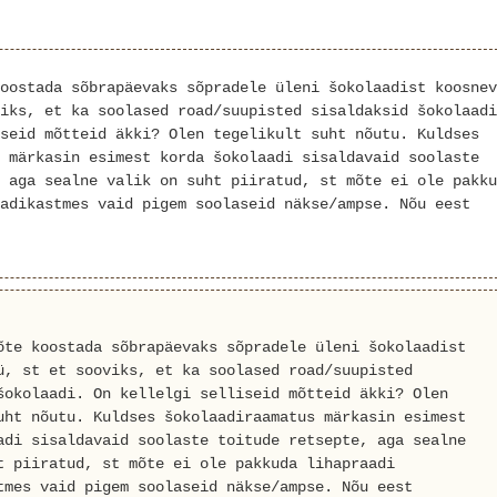
oostada sõbrapäevaks sõpradele üleni šokolaadist koosnev
iks, et ka soolased road/suupisted sisaldaksid šokolaadi
seid mõtteid äkki? Olen tegelikult suht nõutu. Kuldses
 märkasin esimest korda šokolaadi sisaldavaid soolaste
 aga sealne valik on suht piiratud, st mõte ei ole pakku
adikastmes vaid pigem soolaseid näkse/ampse. Nõu eest
õte koostada sõbrapäevaks sõpradele üleni šokolaadist
ü, st et sooviks, et ka soolased road/suupisted
šokolaadi. On kellelgi selliseid mõtteid äkki? Olen
uht nõutu. Kuldses šokolaadiraamatus märkasin esimest
adi sisaldavaid soolaste toitude retsepte, aga sealne
t piiratud, st mõte ei ole pakkuda lihapraadi
tmes vaid pigem soolaseid näkse/ampse. Nõu eest